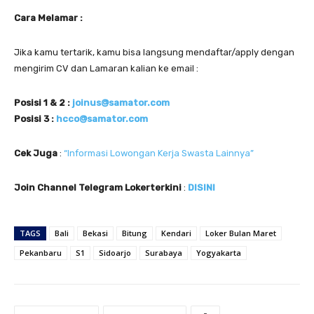
Cara Melamar :
Jika kamu tertarik, kamu bisa langsung mendaftar/apply dengan
mengirim CV dan Lamaran kalian ke email :
Posisi 1 & 2 :
joinus@samator.com
Posisi 3 :
hcco@samator.com
Cek Juga
:
“Informasi Lowongan Kerja Swasta Lainnya”
Join Channel Telegram Lokerterkini
:
DISINI
TAGS
Bali
Bekasi
Bitung
Kendari
Loker Bulan Maret
Pekanbaru
S1
Sidoarjo
Surabaya
Yogyakarta