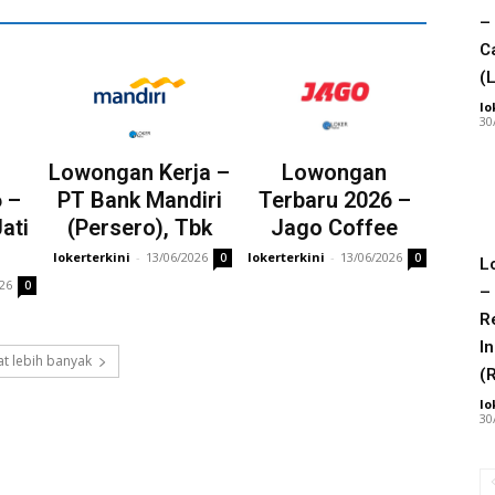
– 
C
(L
lo
30
Lowongan Kerja –
Lowongan
 –
PT Bank Mandiri
Terbaru 2026 –
ati
(Persero), Tbk
Jago Coffee
lokerterkini
-
13/06/2026
lokerterkini
-
13/06/2026
0
0
L
026
0
–
R
I
t lebih banyak
(
lo
30