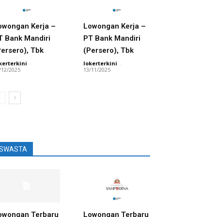
owongan Kerja –
Lowongan Kerja –
T Bank Mandiri
PT Bank Mandiri
Persero), Tbk
(Persero), Tbk
kerterkini
-
lokerterkini
-
/12/2025
13/11/2025
SWASTA
owongan Terbaru
Lowongan Terbaru