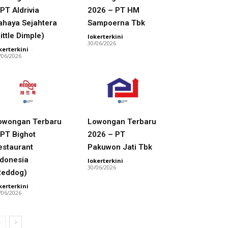
PT Aldrivia
2026 – PT HM
ahaya Sejahtera
Sampoerna Tbk
ittle Dimple)
lokerterkini
-
30/06/2026
kerterkini
-
/06/2026
owongan Terbaru
Lowongan Terbaru
 PT Bighot
2026 – PT
estaurant
Pakuwon Jati Tbk
ndonesia
lokerterkini
-
30/06/2026
Reddog)
kerterkini
-
/06/2026