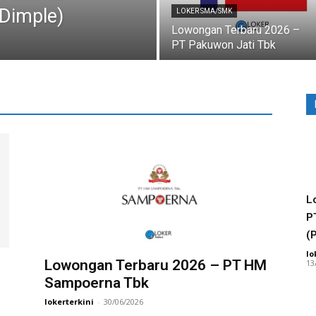
 Dimple)
LOKER SMA/SMK
Lowongan Terbaru 2026 –
PT Pakuwon Jati Tbk
L
P
(
lo
Lowongan Terbaru 2026 – PT HM
13
Sampoerna Tbk
lokerterkini
-
30/06/2026