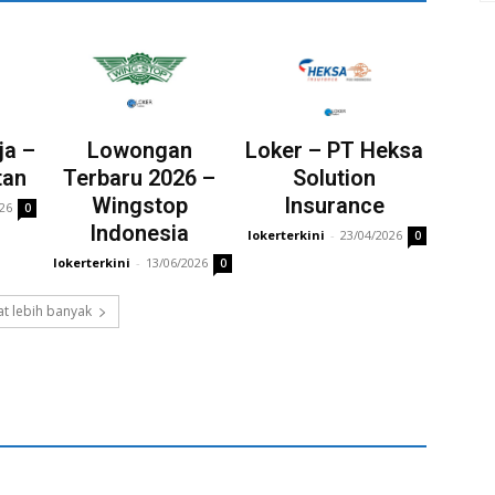
ja –
Lowongan
Loker – PT Heksa
tan
Terbaru 2026 –
Solution
Wingstop
Insurance
026
0
Indonesia
lokerterkini
-
23/04/2026
0
lokerterkini
-
13/06/2026
0
t lebih banyak