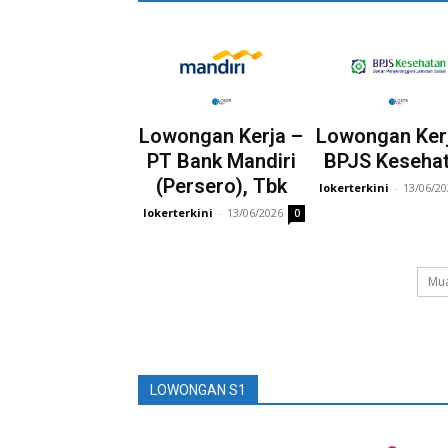
Lowongan Kerja –
Lowongan Ker
PT Bank Mandiri
BPJS Keseha
(Persero), Tbk
lokerterkini
-
13/06/2
lokerterkini
-
13/06/2026
0
Mua
LOWONGAN S1