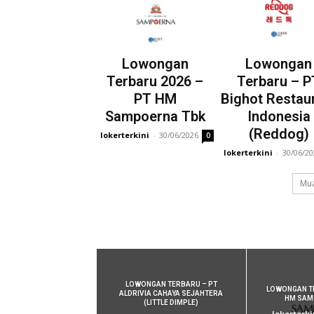
Lowongan
Lowongan
Terbaru 2026 –
Terbaru – P
PT HM
Bighot Restau
Sampoerna Tbk
Indonesia
(Reddog)
lokerterkini
-
30/06/2026
0
lokerterkini
-
30/06/2
Mua
LOWONGAN TERBARU – PT
LOWONGAN TE
ALDRIVIA CAHAYA SEJAHTERA
HM SAM
(LITTLE DIMPLE)
lokerterki