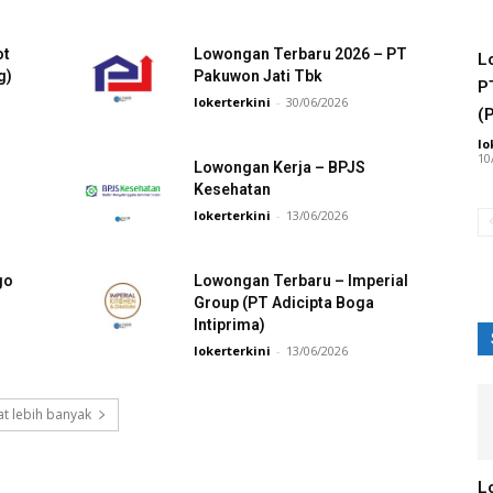
ot
Lowongan Terbaru 2026 – PT
L
g)
Pakuwon Jati Tbk
P
lokerterkini
-
30/06/2026
(
lo
10
Lowongan Kerja – BPJS
Kesehatan
lokerterkini
-
13/06/2026
go
Lowongan Terbaru – Imperial
Group (PT Adicipta Boga
Intiprima)
lokerterkini
-
13/06/2026
t lebih banyak
L