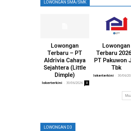
LOWONGAN SMA/SMK
Lowongan
Lowongan
Terbaru – PT
Terbaru 2026
Aldrivia Cahaya
PT Pakuwon J
Sejahtera (Little
Tbk
Dimple)
lokerterkini
-
30/06/2
lokerterkini
-
30/06/2026
0
Mua
LOWONGAN D3