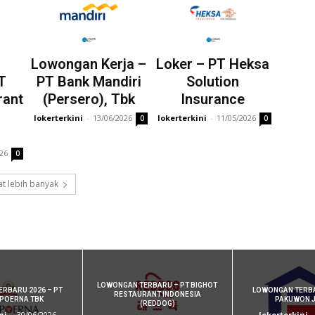
Lowongan Kerja –
Loker – PT Heksa
T
PT Bank Mandiri
Solution
rant
(Persero), Tbk
Insurance
lokerterkini
-
13/06/2026
lokerterkini
-
11/05/2026
0
0
026
0
t lebih banyak
LOWONGAN TERBARU – PT BIGHOT
RBARU 2026 – PT
LOWONGAN TERBA
RESTAURANT INDONESIA
POERNA TBK
PAKUWON J
(REDDOG)
ni
-
30/06/2026
lokerterkini
-