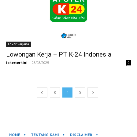
Loker Sarjana
Lowongan Kerja – PT K-24 Indonesia
lokerterkini
-
28/08/2025
0
3
4
5
HOME
TENTANG KAMI
DISCLAIMER