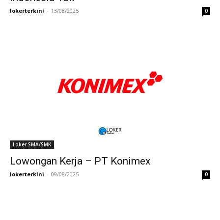
lokerterkini
-
13/08/2025
0
Loker SMA/SMK
Lowongan Kerja – PT Konimex
lokerterkini
-
09/08/2025
0