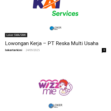
Loker SMA/SMK
Lowongan Kerja – PT Reska Multi Usaha
lokerterkini
-
24/09/2025
0