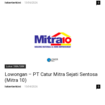
lokerterkini
-
13/06/2026
0
Loker SMA/SMK
Lowongan – PT Catur Mitra Sejati Sentosa
(Mitra 10)
lokerterkini
-
15/04/2026
0