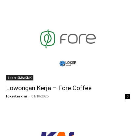
Loker SMA/SMK
Lowongan Kerja – Fore Coffee
lokerterkini
-
01/10/2025
0