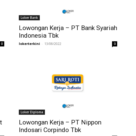
Loker Bank
Lowongan Kerja – PT Bank Syariah
Indonesia Tbk
lokerterkini
-
13/08/2022
0
0
Loker Diploma
t
Lowongan Kerja – PT Nippon
Indosari Corpindo Tbk