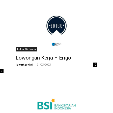
Loker Diploma
Lowongan Kerja – Erigo
lokerterkini
-
21/03/2023
0
0