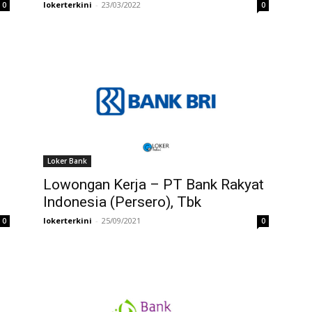
lokerterkini
-
23/03/2022
0
0
Loker Bank
Lowongan Kerja – PT Bank Rakyat
Indonesia (Persero), Tbk
lokerterkini
-
25/09/2021
0
0