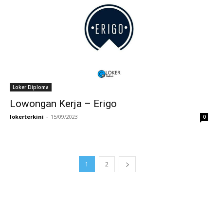
Loker Diploma
Lowongan Kerja – Erigo
lokerterkini
-
15/09/2023
0
1
2