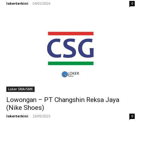
lokerterkini
-
04/02/2026
0
Loker SMA/SMK
Lowongan – PT Changshin Reksa Jaya
(Nike Shoes)
lokerterkini
-
26/09/2025
0