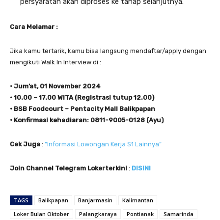
persyaratan akan diproses ke tahap selanjutnya.
Cara Melamar :
Jika kamu tertarik, kamu bisa langsung mendaftar/apply dengan
mengikuti Walk In Interview di :
• Jum’at, 01 November 2024
• 10.00 – 17.00 WITA (Registrasi tutup 12.00)
• BSB Foodcourt – Pentacity Mall Balikpapan
• Konfirmasi kehadiaran: 0811-9005-0128 (Ayu)
Cek Juga
:
“Informasi Lowongan Kerja S1 Lainnya”
Join Channel Telegram Lokerterkini
:
DISINI
TAGS
Balikpapan
Banjarmasin
Kalimantan
Loker Bulan Oktober
Palangkaraya
Pontianak
Samarinda