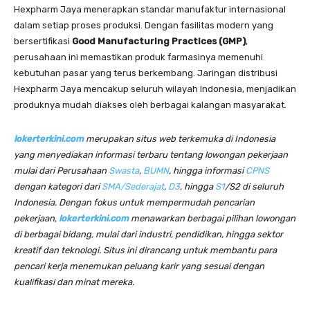
Hexpharm Jaya menerapkan standar manufaktur internasional
dalam setiap proses produksi. Dengan fasilitas modern yang
bersertifikasi
Good Manufacturing Practices (GMP)
,
perusahaan ini memastikan produk farmasinya memenuhi
kebutuhan pasar yang terus berkembang. Jaringan distribusi
Hexpharm Jaya mencakup seluruh wilayah Indonesia, menjadikan
produknya mudah diakses oleh berbagai kalangan masyarakat.
lokerterkini.com
merupakan situs web terkemuka di Indonesia
yang menyediakan informasi terbaru tentang lowongan pekerjaan
mulai dari Perusahaan
Swasta
,
BUMN
, hingga informasi
CPNS
dengan kategori dari
SMA/Sederajat
,
D3
, hingga
S1
/S2 di seluruh
Indonesia. Dengan fokus untuk mempermudah pencarian
pekerjaan,
lokerterkini.com
menawarkan berbagai pilihan lowongan
di berbagai bidang, mulai dari industri, pendidikan, hingga sektor
kreatif dan teknologi. Situs ini dirancang untuk membantu para
pencari kerja menemukan peluang karir yang sesuai dengan
kualifikasi dan minat mereka.