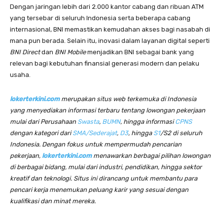
Dengan jaringan lebih dari 2.000 kantor cabang dan ribuan ATM
yang tersebar di seluruh Indonesia serta beberapa cabang
internasional, BNI memastikan kemudahan akses bagi nasabah di
mana pun berada. Selain itu, inovasi dalam layanan digital seperti
BNI Direct
dan
BNI Mobile
menjadikan BNI sebagai bank yang
relevan bagi kebutuhan finansial generasi modern dan pelaku
usaha.
lokerterkini.com
merupakan situs web terkemuka di Indonesia
yang menyediakan informasi terbaru tentang lowongan pekerjaan
mulai dari Perusahaan
Swasta
,
BUMN
, hingga informasi
CPNS
dengan kategori dari
SMA/Sederajat
,
D3
, hingga
S1
/S2 di seluruh
Indonesia. Dengan fokus untuk mempermudah pencarian
pekerjaan,
lokerterkini.com
menawarkan berbagai pilihan lowongan
di berbagai bidang, mulai dari industri, pendidikan, hingga sektor
kreatif dan teknologi. Situs ini dirancang untuk membantu para
pencari kerja menemukan peluang karir yang sesuai dengan
kualifikasi dan minat mereka.