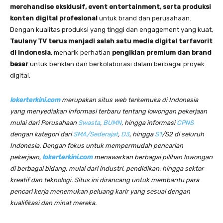
merchandise eksklusif, event entertainment, serta produksi
konten digital profesional
untuk brand dan perusahaan.
Dengan kualitas produksi yang tinggi dan engagement yang kuat,
Taulany TV terus menjadi salah satu media digital terfavorit
di Indonesia
, menarik perhatian
pengiklan premium dan brand
besar
untuk beriklan dan berkolaborasi dalam berbagai proyek
digital.
lokerterkini.com
merupakan situs web terkemuka di Indonesia
yang menyediakan informasi terbaru tentang lowongan pekerjaan
mulai dari Perusahaan
Swasta
,
BUMN
, hingga informasi
CPNS
dengan kategori dari
SMA/Sederajat
,
D3
, hingga
S1
/S2 di seluruh
Indonesia. Dengan fokus untuk mempermudah pencarian
pekerjaan,
lokerterkini.com
menawarkan berbagai pilihan lowongan
di berbagai bidang, mulai dari industri, pendidikan, hingga sektor
kreatif dan teknologi. Situs ini dirancang untuk membantu para
pencari kerja menemukan peluang karir yang sesuai dengan
kualifikasi dan minat mereka.