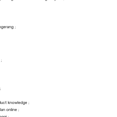
ngerang ;
;
;
duct knowledge ;
an online ;
nggi ;