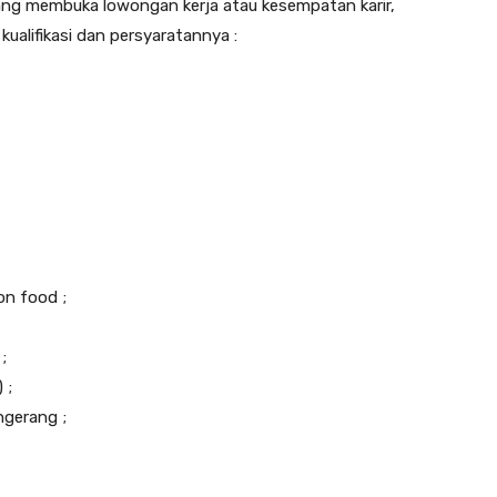
ang membuka lowongan kerja atau kesempatan karir,
ualifikasi dan persyaratannya :
n food ;
;
 ;
ngerang ;