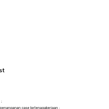
st
 ;
 penanganan case ketenagakerjaan ;