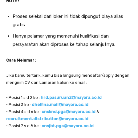
NOTE :
Proses seleksi dari loker ini tidak dipungut biaya alias
gratis
Hanya pelamar yang memenuhi kualifikasi dan
persyaratan akan diproses ke tahap selanjutnya.
Cara Melamar :
Jika kamu tertarik, kamu bisa langsung mendaftar/apply dengan
mengirim CV dan Lamaran kalian ke email :
• Posisi 1 s.d 2 ke :
hrd.pasuruan2@mayora.co.id
• Posisi 3 ke :
dhelfina.mail@mayora.co.id
• Posisi 4 s.d 6 ke :
cnsknd.pga@mayora.co.id
&
recruitment.distribution@mayora.co.id
• Posisi 7 s.d 8 ke :
cnsjbt.pga@mayora.co.id