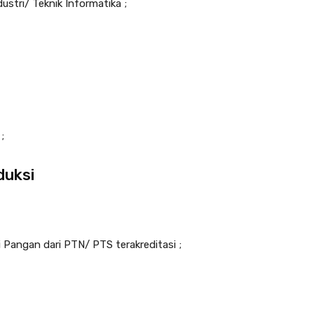
dustri/ Teknik Informatika ;
;
duksi
i Pangan dari PTN/ PTS terakreditasi ;