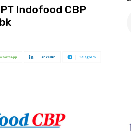
 PT Indofood CBP
Tbk
WhatsApp
Linkedin
Telegram