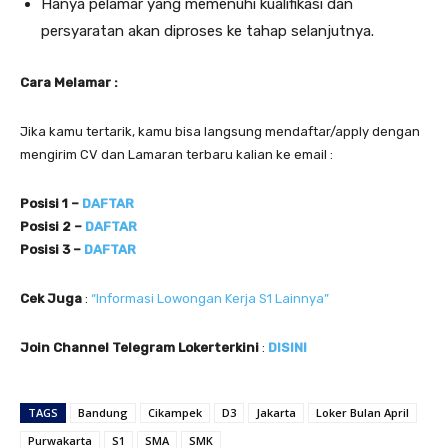
Hanya pelamar yang memenuhi kualifikasi dan
persyaratan akan diproses ke tahap selanjutnya.
Cara Melamar :
Jika kamu tertarik, kamu bisa langsung mendaftar/apply dengan
mengirim CV dan Lamaran terbaru kalian ke email :
Posisi 1 –
DAFTAR
Posisi 2 –
DAFTAR
Posisi 3 –
DAFTAR
Cek Juga
:
“Informasi Lowongan Kerja S1 Lainnya”
Join Channel Telegram Lokerterkini
:
DISINI
TAGS
Bandung
Cikampek
D3
Jakarta
Loker Bulan April
Purwakarta
S1
SMA
SMK