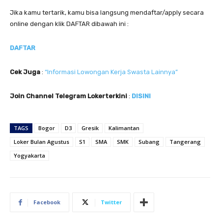
Jika kamu tertarik, kamu bisa langsung mendaftar/apply secara
online dengan klik DAFTAR dibawah ini :
DAFTAR
Cek Juga
:
“Informasi Lowongan Kerja Swasta Lainnya”
Join Channel Telegram Lokerterkini
:
DISINI
TAGS
Bogor
D3
Gresik
Kalimantan
Loker Bulan Agustus
S1
SMA
SMK
Subang
Tangerang
Yogyakarta
Facebook
Twitter