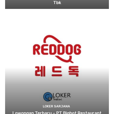
Tbk
LOKER SARJANA
Lowongan Terbaru – PT Bighot Restaurant